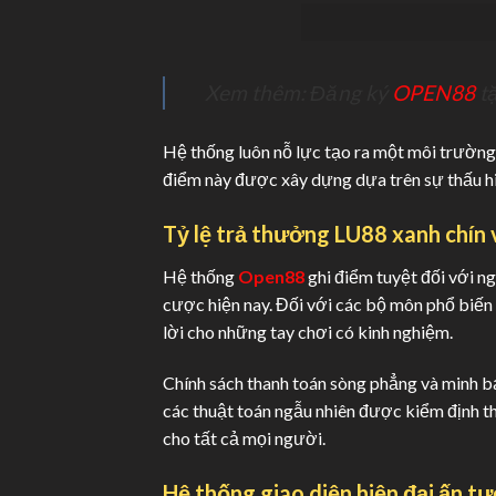
Xem thêm: Đăng ký
OPEN88
t
Hệ thống luôn nỗ lực tạo ra một môi trường 
điểm này được xây dựng dựa trên sự thấu hiể
Tỷ lệ trả thưởng LU88 xanh chín 
Hệ thống
Open
88
ghi điểm tuyệt đối với n
cược hiện nay. Đối với các bộ môn phổ biến 
lời cho những tay chơi có kinh nghiệm.
Chính sách thanh toán sòng phẳng và minh b
các thuật toán ngẫu nhiên được kiểm định t
cho tất cả mọi người.
Hệ thống giao diện hiện đại ấn t