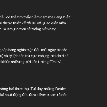
n đều có thể tìm thấy niềm đam mê riêng biệt
 được thiết kế tối ưu với giao diện hiện
ưa làm gió trên hệ thống hiện nay:
g cấp hàng nghìn trận đấu mỗi ngày từ các
) và tỷ lệ hoàn trả cực cao, người chơi có
 khiến nhiều người liên tưởng đến trải
sòng bài thực thụ. Tại đây, những Dealer
Mọi hoạt động đều được livestream rõ nét,