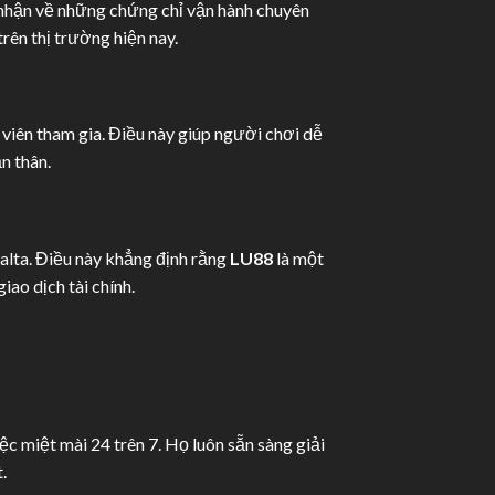
 nhận về những chứng chỉ vận hành chuyên
trên thị trường hiện nay.
 viên tham gia. Điều này giúp người chơi dễ
n thân.
alta. Điều này khẳng định rằng
LU88
là một
iao dịch tài chính.
ệc miệt mài 24 trên 7. Họ luôn sẵn sàng giải
.