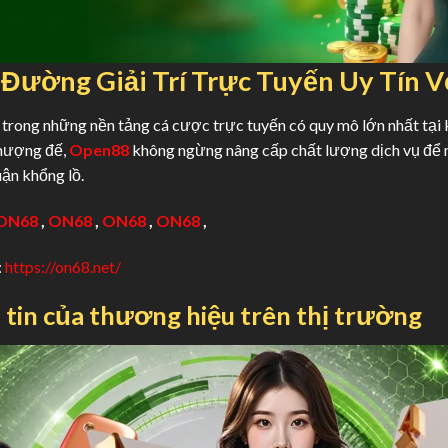
Đường Giải Trí Trực Tuyến Uy Tín V
t trong những nền tảng cá cược trực tuyến có quy mô lớn nhất tại 
thượng đế,
Open88
không ngừng nâng cấp chất lượng dịch vụ để 
ận khổng lồ.
ON68
,
ON68
,
ON68
,
ON68
,
:
https://on68.net/
 tin của thương hiệu trên thị trường