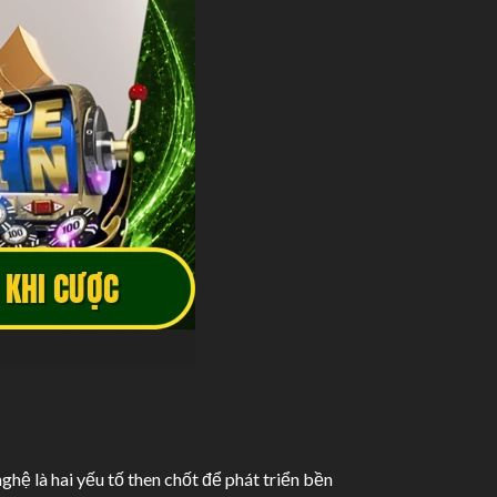
ghệ là hai yếu tố then chốt để phát triển bền