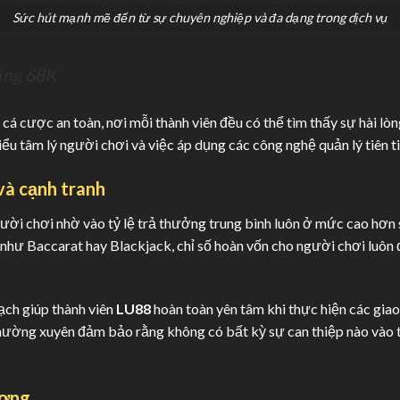
Sức hút mạnh mẽ đến từ sự chuyên nghiệp và đa dạng trong dịch vụ
ặng 68K
cá cược an toàn, nơi mỗi thành viên đều có thể tìm thấy sự hài lò
u tâm lý người chơi và việc áp dụng các công nghệ quản lý tiên ti
và cạnh tranh
gười chơi nhờ vào tỷ lệ trả thưởng trung bình luôn ở mức cao hơn
như Baccarat hay Blackjack, chỉ số hoàn vốn cho người chơi luôn đ
ạch giúp thành viên
LU88
hoàn toàn yên tâm khi thực hiện các giao
hường xuyên đảm bảo rằng không có bất kỳ sự can thiệp nào vào t
ượng