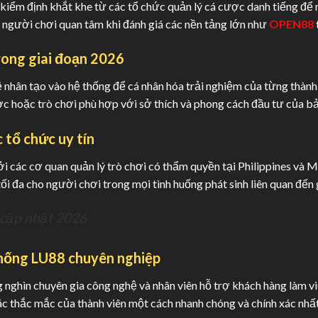
 kiểm định khắt khe từ các tổ chức quản lý cá cược danh tiếng để
u người chơi quan tâm khi đánh giá các nền tảng lớn như
OPEN88
trong giai đoạn 2026
ệ nhân tạo vào hệ thống để cá nhân hóa trải nghiệm của từng thành
 hoặc trò chơi phù hợp với sở thích và phong cách đầu tư của bả
 tổ chức uy tín
 các cơ quan quản lý trò chơi có thẩm quyền tại Philippines và M
ối đa cho người chơi trong mọi tình huống phát sinh liên quan đến g
cập nhật 2026
thống LU88 chuyên nghiệp
g nghìn chuyên gia công nghệ và nhân viên hỗ trợ khách hàng làm vi
c thắc mắc của thành viên một cách nhanh chóng và chính xác nhất