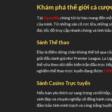
Khám phá thế giới cá cượ
Tại
Open
88
, chúng tôi tự hào mang đến một
của mình. Từ những sân cỏ rực lửa, những sò
đại, tốc độ truy cập nhanh chóng và tính bả
Sảnh Thể thao
Đây là điểm dừng chân không thể bỏ qua của 
giải đấu danh giá như Premier League, La Li
thể vừa theo dõi diễn biến trận đấu trực ti
nghiệm thể thao trực tuyến đang được
OPE
Sảnh Casino Trực tuyến
Nếu bạn yêu thích sự sang trọng và hồi hộp,
xinh đẹp và chuyên nghiệp sẽ đồng hành cùng
đảm bảo tính minh bạch và công bằng tuyệt 