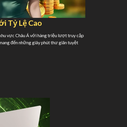
ới Tỷ Lệ Cao
khu vực Châu Á với hàng triệu lượt truy cập
mang đến những giây phút thư giãn tuyệt