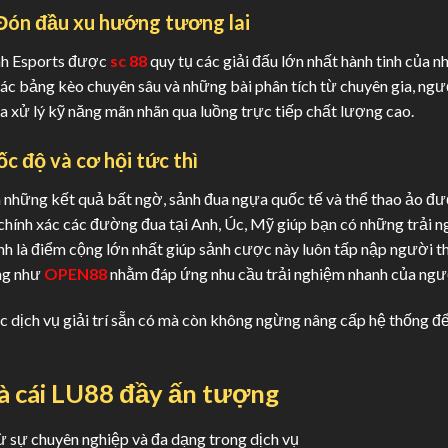
 Đón đầu xu hướng tương lai
ảnh Esports được
sc 88
quy tụ các giải đấu lớn nhất hành tinh của
ác bảng kèo chuyên sâu và những bài phân tích từ chuyên gia, ngườ
a xử lý kỹ năng mãn nhãn qua luồng trực tiếp chất lượng cao.
c độ và cơ hội tức thì
à những kết quả bất ngờ, sảnh đua ngựa quốc tế và thể thao ảo đư
 chính xác các đường đua tại Anh, Úc, Mỹ giúp bạn có những trải
nh là điểm cộng lớn nhất giúp sảnh cược này luôn tấp nập người th
ếng như
OPEN88
nhằm đáp ứng nhu cầu trải nghiệm nhanh của ngư
ác dịch vụ giải trí sẵn có mà còn không ngừng nâng cấp hệ thống
 cái LU88 đầy ấn tượng